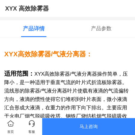
XYX 高效除雾器
产品详情
产品参数
XYX高效除雾器/气液分离器：
适用范围：
XYX高效除雾器/气液分离器操作简单，压
降小，是一种适用于垂直气流的叶片式折流板除雾器。
流线形的除雾器/气液分离器叶片使载有液滴的气流偏转
方向，液滴的惯性使得它们堆积到叶片表面，微小液滴
汇合形成大液滴，在重力的作用下向下排出。主要应用
于火电厂烟气脱硫吸收塔、钢铁厂烧结机烟气脱硫吸收
塔、垂直烟气吸收塔、气体洗涤塔、垃圾焚烧厂气体洗
马上咨询
首页
客服
涤装置等。