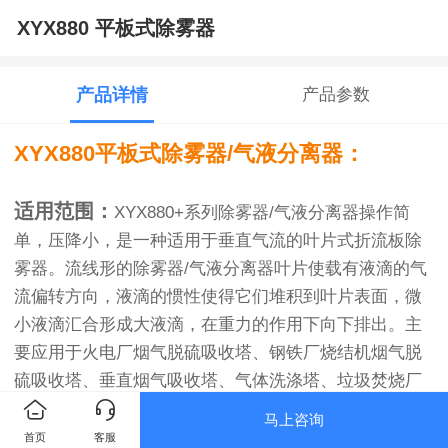
XYX880 平板式除雾器
产品详情
产品参数
XYX880平板式除雾器/气液分离器：
适用范围：
XYX880+系列除雾器/气液分离器操作简
单，压降小，是一种适用于垂直气流的叶片式折流板除
雾器。流线形的除雾器/气液分离器叶片使载有液滴的气
流偏转方向，液滴的惯性使得它们堆积到叶片表面，微
小液滴汇合形成大液滴，在重力的作用下向下排出。主
要应用于火电厂烟气脱硫吸收塔、钢铁厂烧结机烟气脱
硫吸收塔、垂直烟气吸收塔、气体洗涤塔、垃圾焚烧厂
气体洗涤装置等。
马上咨询
产品说明：
XYX880+安装在脱硫塔内的顶部，适用于垂
首页
客服